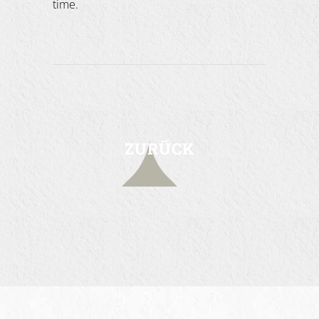
time.
ZURÜCK