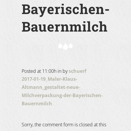
Bayerischen-
Bauernmilch
Posted at 11:00h
in
by
schuerf
2017-01-19_Maler-Klaus-
Altmann_gestaltet-neue-
Milchverpackung-der-Bayerischen-
Bauernmilch
Sorry, the comment form is closed at this