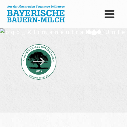
Logo_Klimaneutrales_Unt