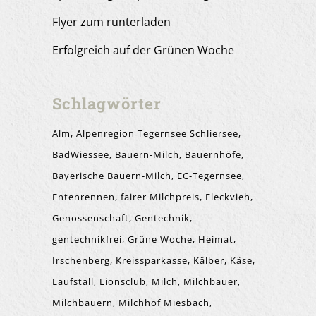
Flyer zum runterladen
Erfolgreich auf der Grünen Woche
Schlagwörter
Alm
Alpenregion Tegernsee Schliersee
BadWiessee
Bauern-Milch
Bauernhöfe
Bayerische Bauern-Milch
EC-Tegernsee
Entenrennen
fairer Milchpreis
Fleckvieh
Genossenschaft
Gentechnik
gentechnikfrei
Grüne Woche
Heimat
Irschenberg
Kreissparkasse
Kälber
Käse
Laufstall
Lionsclub
Milch
Milchbauer
Milchbauern
Milchhof Miesbach