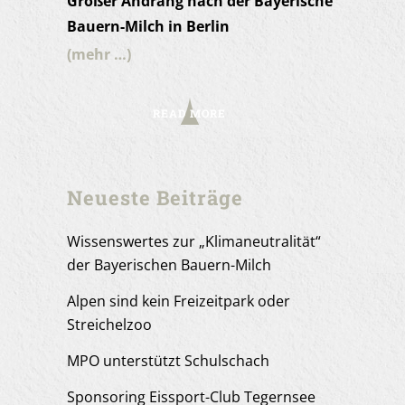
Großer Andrang nach der Bayerische
Bauern-Milch in Berlin
(mehr …)
READ MORE
Neueste Beiträge
Wissenswertes zur „Klimaneutralität“
der Bayerischen Bauern-Milch
Alpen sind kein Freizeitpark oder
Streichelzoo
MPO unterstützt Schulschach
Sponsoring Eissport-Club Tegernsee